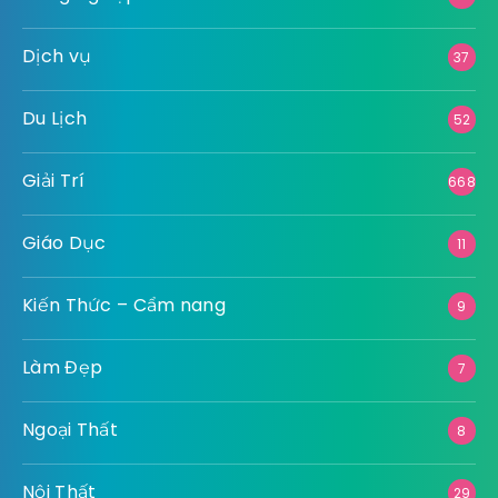
Dịch vụ
37
Du Lịch
52
Giải Trí
668
Giáo Dục
11
Kiến Thức – Cẩm nang
9
Làm Đẹp
7
Ngoại Thất
8
Nội Thất
29