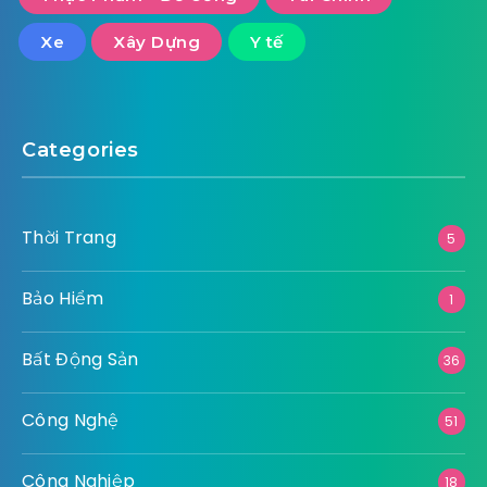
Xe
Xây Dựng
Y tế
Categories
Thời Trang
5
Bảo Hiểm
1
Bất Động Sản
36
Công Nghệ
51
Công Nghiệp
18