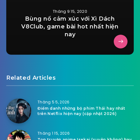
Tháng 9 15, 2020
Bùng nổ cảm xúc với Xì Dách
V8Club, game bài hot nhất hiện
nay
Related Articles
Tháng 5 5, 2026
Điểm danh những bộ phim Thái hay nhất
trên Netflix hiện nay (cập nhật 2026)
Tháng 1 15, 2026
Top truyện anime Isekai (xuyên không) hay