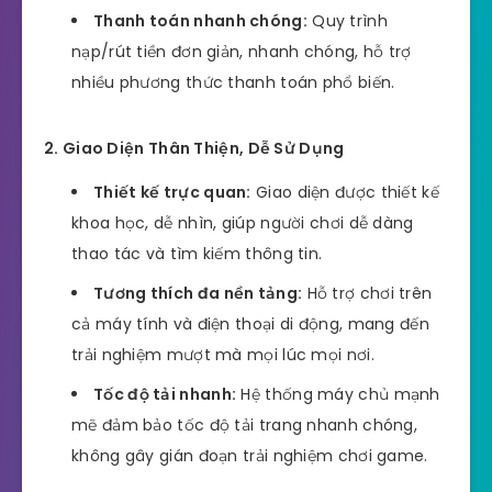
Thanh toán nhanh chóng:
Quy trình
nạp/rút tiền đơn giản, nhanh chóng, hỗ trợ
nhiều phương thức thanh toán phổ biến.
2. Giao Diện Thân Thiện, Dễ Sử Dụng
Thiết kế trực quan:
Giao diện được thiết kế
khoa học, dễ nhìn, giúp người chơi dễ dàng
thao tác và tìm kiếm thông tin.
Tương thích đa nền tảng:
Hỗ trợ chơi trên
cả máy tính và điện thoại di động, mang đến
trải nghiệm mượt mà mọi lúc mọi nơi.
Tốc độ tải nhanh:
Hệ thống máy chủ mạnh
mẽ đảm bảo tốc độ tải trang nhanh chóng,
không gây gián đoạn trải nghiệm chơi game.