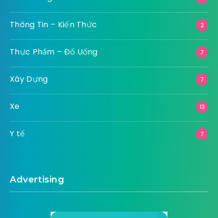
Thông Tin – Kiến Thức
2
Thực Phẩm – Đồ Uống
7
Xây Dựng
7
Xe
13
Y tế
7
Advertising