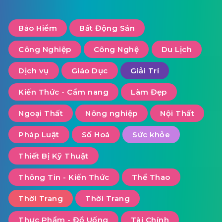
Bảo Hiểm
Bất Động Sản
Công Nghiệp
Công Nghệ
Du Lịch
Dịch vụ
Giáo Dục
Giải Trí
Kiến Thức - Cẩm nang
Làm Đẹp
Ngoại Thất
Nông nghiệp
Nội Thất
Pháp Luật
Số Hoá
Sức khỏe
Thiết Bị Kỹ Thuật
Thông Tin - Kiến Thức
Thể Thao
Thời Trang
Thời Trang
Thực Phẩm - Đồ Uống
Tài Chính