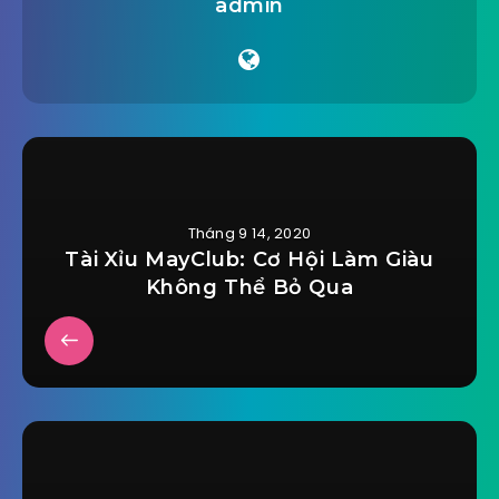
admin
Tháng 9 14, 2020
Tài Xỉu MayClub: Cơ Hội Làm Giàu
Không Thể Bỏ Qua