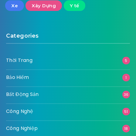
Xe
Xây Dựng
Y tế
Categories
Thời Trang
5
Bảo Hiểm
1
Bất Động Sản
36
Công Nghệ
51
Công Nghiệp
18