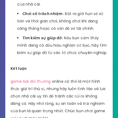
của nhà cái.
Chơi có trách nhiệm:
Đặt ra giới hạn về số
tiền và thời gian chơi, không chơi khi đang
căng thẳng hoặc có vấn đề về tài chính.
Tìm kiếm sự giúp đỡ:
Nếu bạn cảm thấy
mình đang có dấu hiệu nghiện cờ bạc, hãy tìm
kiếm sự giúp đỡ từ các tổ chức chuyên nghiệp.
Kết luận
game bài đổi thưởng
online có thể là một hình
thức giải trí thú vị, nhưng hãy luôn tỉnh táo và lựa
chọn nhà cái uy tín để tránh các rủi ro không
đáng có. Hãy nhớ rằng, sự an toàn và trải nghiệm
của bạn là quan trọng nhất. Chúc bạn chơi game