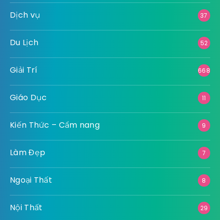
Dịch vụ
37
Du Lịch
52
Giải Trí
668
Giáo Dục
11
Kiến Thức – Cẩm nang
9
Làm Đẹp
7
Ngoại Thất
8
Nội Thất
29