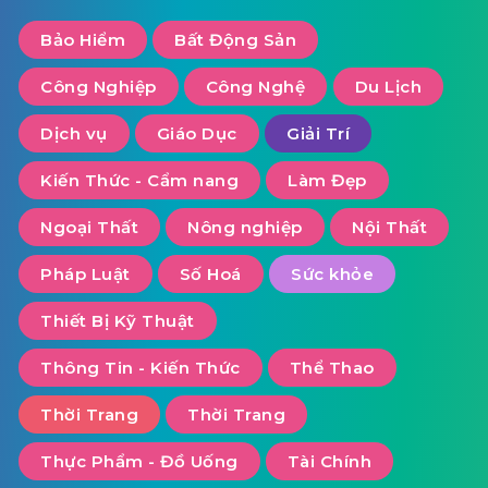
Bảo Hiểm
Bất Động Sản
Công Nghiệp
Công Nghệ
Du Lịch
Dịch vụ
Giáo Dục
Giải Trí
Kiến Thức - Cẩm nang
Làm Đẹp
Ngoại Thất
Nông nghiệp
Nội Thất
Pháp Luật
Số Hoá
Sức khỏe
Thiết Bị Kỹ Thuật
Thông Tin - Kiến Thức
Thể Thao
Thời Trang
Thời Trang
Thực Phẩm - Đồ Uống
Tài Chính