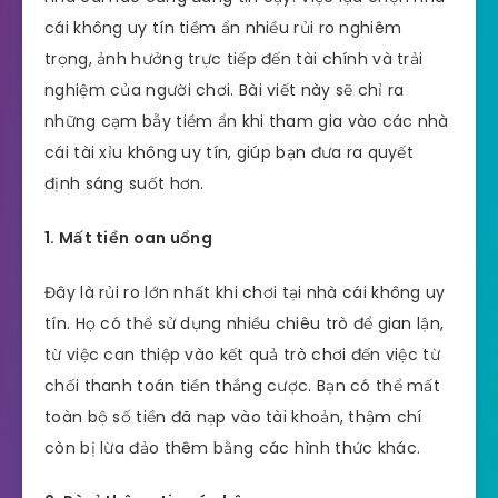
cái không uy tín tiềm ẩn nhiều rủi ro nghiêm
trọng, ảnh hưởng trực tiếp đến tài chính và trải
nghiệm của người chơi. Bài viết này sẽ chỉ ra
những cạm bẫy tiềm ẩn khi tham gia vào các nhà
cái tài xỉu không uy tín, giúp bạn đưa ra quyết
định sáng suốt hơn.
1. Mất tiền oan uổng
Đây là rủi ro lớn nhất khi chơi tại nhà cái không uy
tín. Họ có thể sử dụng nhiều chiêu trò để gian lận,
từ việc can thiệp vào kết quả trò chơi đến việc từ
chối thanh toán tiền thắng cược. Bạn có thể mất
toàn bộ số tiền đã nạp vào tài khoản, thậm chí
còn bị lừa đảo thêm bằng các hình thức khác.