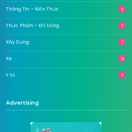
Thông Tin – Kiến Thức
2
Thực Phẩm – Đồ Uống
7
Xây Dựng
7
Xe
13
Y tế
7
Advertising