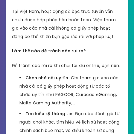
Tại Việt Nam, hoạt động cờ bạc trực tuyến vẫn
chưa được hợp pháp hóa hoàn toàn. Việc tham
gia vào các nhà cái không có giấy phép hoạt
động có thể khiến bạn gặp rắc rối với pháp luật.
Làm thế nào để tránh các rủi ro?
Để tránh các rủi ro khi chơi tài xỉu online, bạn nên:
Chọn nhà cái uy tín:
Chỉ tham gia vào các
nhà cái có giấy phép hoạt động từ các tổ
chức uy tín như PAGCOR, Curacao eGaming,
Malta Gaming Authority,…
Tìm hiểu kỹ thông tin:
Đọc các đánh giá từ
người chơi khác, tìm hiểu về lịch sử hoạt động,
chính sách bảo mật, và điều khoản sử dụng