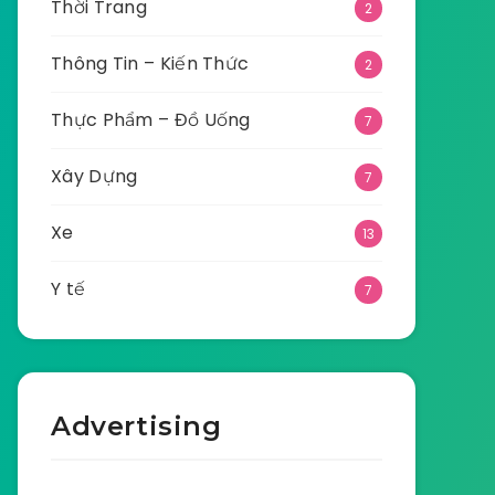
Thời Trang
2
Thông Tin – Kiến Thức
2
Thực Phẩm – Đồ Uống
7
Xây Dựng
7
Xe
13
Y tế
7
Advertising