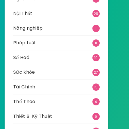
Nội Thất
29
Nông nghiệp
1
Pháp Luật
11
Số Hoá
10
Sức khỏe
27
Tài Chính
15
Thể Thao
4
Thiết Bị Kỹ Thuật
5