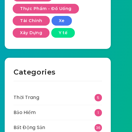
Thực Phẩm - Đồ Uống
Tài Chính
Xe
Xây Dựng
Y tế
Categories
Thời Trang
5
Bảo Hiểm
1
Bất Động Sản
36