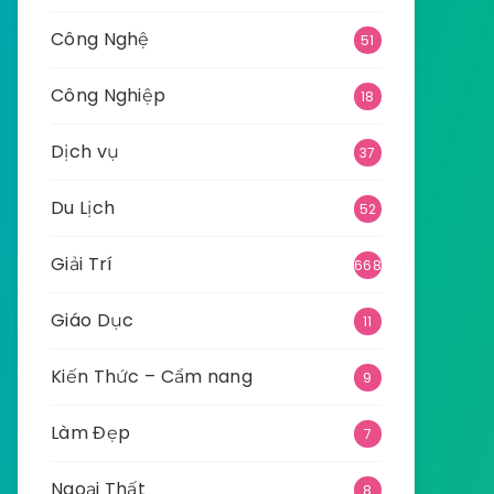
Công Nghệ
51
Công Nghiệp
18
Dịch vụ
37
Du Lịch
52
Giải Trí
668
Giáo Dục
11
Kiến Thức – Cẩm nang
9
Làm Đẹp
7
Ngoại Thất
8