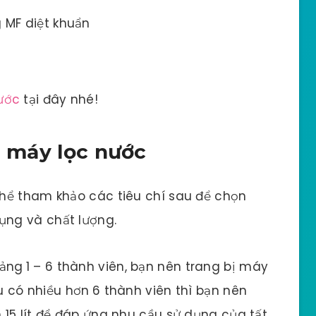
g MF diệt khuẩn
ước
tại đây nhé!
a máy lọc nước
hể tham khảo các tiêu chí sau để chọn
ng và chất lượng.
oảng
1 – 6 thành viên, bạn nên trang bị máy
ếu có nhiều hơn
6 thành viên thì bạn nên
15 lít để đáp ứng nhu cầu sử dụng của tất