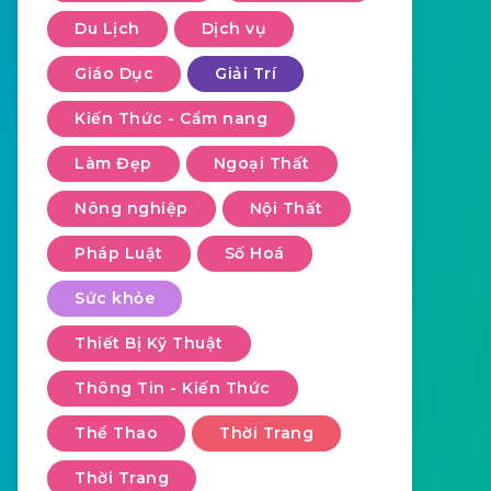
Du Lịch
Dịch vụ
Giáo Dục
Giải Trí
Kiến Thức - Cẩm nang
Làm Đẹp
Ngoại Thất
Nông nghiệp
Nội Thất
Pháp Luật
Số Hoá
Sức khỏe
Thiết Bị Kỹ Thuật
Thông Tin - Kiến Thức
Thể Thao
Thời Trang
Thời Trang