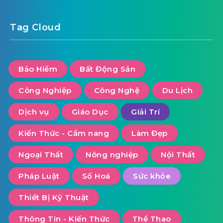
Tag Cloud
Bảo Hiểm
Bất Động Sản
Công Nghiệp
Công Nghệ
Du Lịch
Dịch vụ
Giáo Dục
Giải Trí
Kiến Thức - Cẩm nang
Làm Đẹp
Ngoại Thất
Nông nghiệp
Nội Thất
Pháp Luật
Số Hoá
Sức khỏe
Thiết Bị Kỹ Thuật
Thông Tin - Kiến Thức
Thể Thao