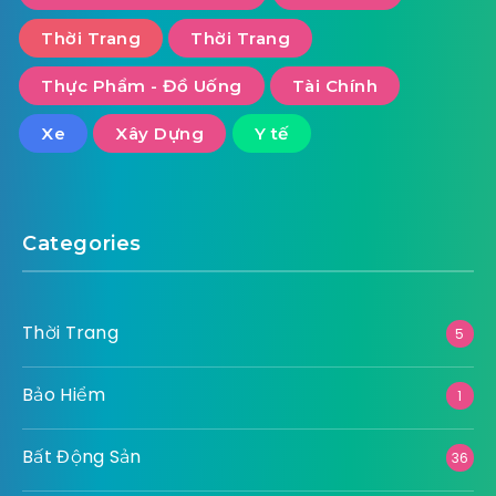
Thời Trang
Thời Trang
Thực Phẩm - Đồ Uống
Tài Chính
Xe
Xây Dựng
Y tế
Categories
Thời Trang
5
Bảo Hiểm
1
Bất Động Sản
36