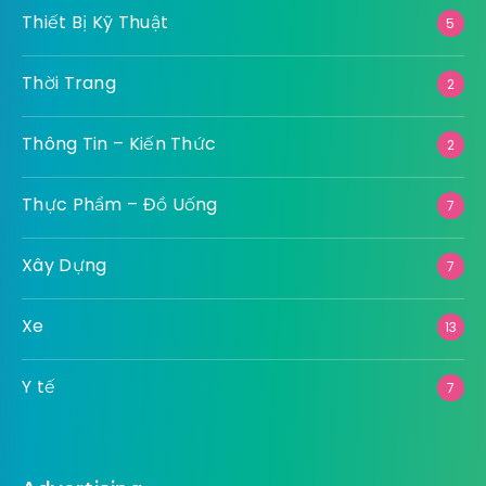
Thiết Bị Kỹ Thuật
5
Thời Trang
2
Thông Tin – Kiến Thức
2
Thực Phẩm – Đồ Uống
7
Xây Dựng
7
Xe
13
Y tế
7