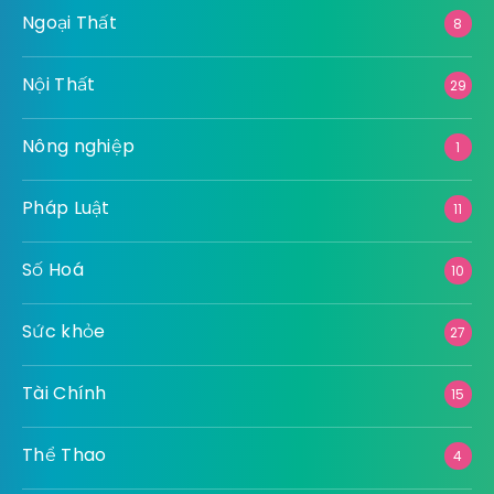
Ngoại Thất
8
Nội Thất
29
Nông nghiệp
1
Pháp Luật
11
Số Hoá
10
Sức khỏe
27
Tài Chính
15
Thể Thao
4