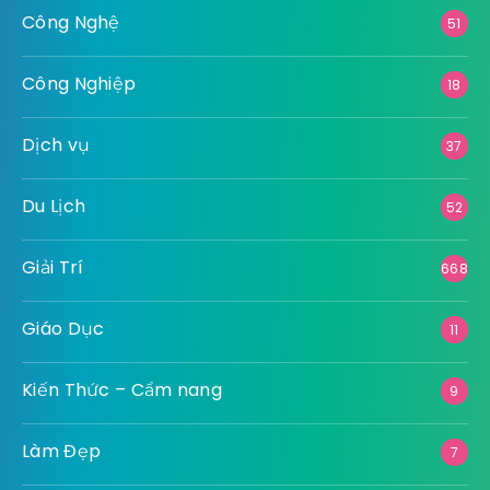
Công Nghệ
51
Công Nghiệp
18
Dịch vụ
37
Du Lịch
52
Giải Trí
668
Giáo Dục
11
Kiến Thức – Cẩm nang
9
Làm Đẹp
7